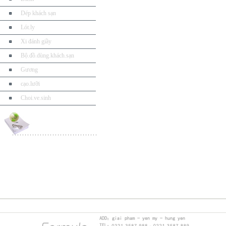
Dép khách sạn
Lót.ly
Xi đánh giầy
Bộ.đồ.dùng.khách.sạn
Gương
cạo.lưỡi
Choi.ve.sinh