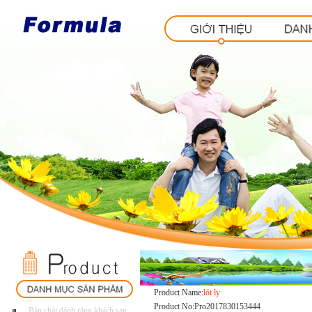
Product Name:
lót ly
Product No:Pro2017830153444
Bàn.chải.đánh.răng.khách.sạn