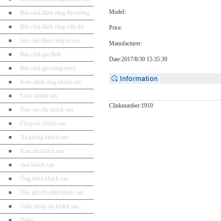
Model:
Bàn.chải.đánh.răng.thị.trường
Bàn.chải.đánh.răng.siêu.thị
Price:
bàn.chải.đánh.răng.trẻ.em
Manufacturer:
Bàn.chải.gia.đình
Date:2017/8/30 15:35:39
Bàn.chải.gia.công(oem)
Kem.đánh.răng.khách.sạn
Lược.khách.sạn
Clinknumber:1910
Dao.cạo.râu.khách.sạn
Chụp.tóc.khách.sạn
Xà.phòng.khách.sạn
Kim.chỉ.khách.sạn
chai.khách.sạn
Ống.mềm.khách.sạn
Dầu.gội.sữa.tắm.khách.sạn
Giũa.móng.tay.khách.sạn
Diêm