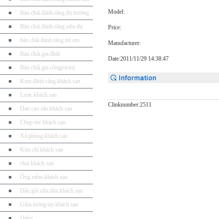
Model:
Bàn.chải.đánh.răng.thị.trường
Bàn.chải.đánh.răng.siêu.thị
Price:
bàn.chải.đánh.răng.trẻ.em
Manufacturer:
Bàn.chải.gia.đình
Date:2011/11/29 14:38:47
Bàn.chải.gia.công(oem)
Kem.đánh.răng.khách.sạn
Lược.khách.sạn
Clinknumber:2511
Dao.cạo.râu.khách.sạn
Chụp.tóc.khách.sạn
Xà.phòng.khách.sạn
Kim.chỉ.khách.sạn
chai.khách.sạn
Ống.mềm.khách.sạn
Dầu.gội.sữa.tắm.khách.sạn
Giũa.móng.tay.khách.sạn
Diêm