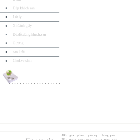
Dép khách sạn
Lót.ly
Xi đánh giầy
Bộ.đồ.dùng.khách.sạn
Gương
cạo.lưỡi
Choi.ve.sinh