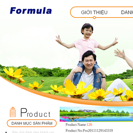
Product Name:
126
Product No:Pro20111129143319
Bàn.chải.đánh.răng.khách.sạn