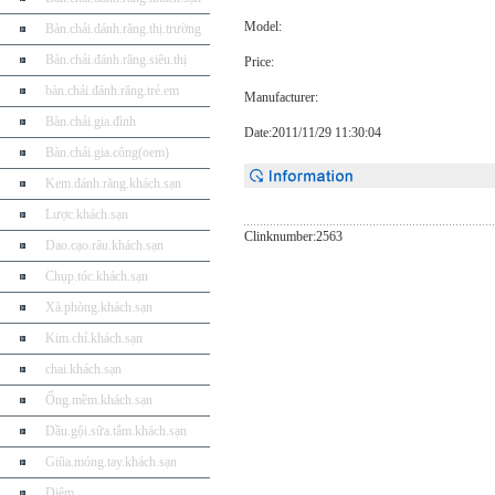
Model:
Bàn.chải.đánh.răng.thị.trường
Bàn.chải.đánh.răng.siêu.thị
Price:
bàn.chải.đánh.răng.trẻ.em
Manufacturer:
Bàn.chải.gia.đình
Date:2011/11/29 11:30:04
Bàn.chải.gia.công(oem)
Kem.đánh.răng.khách.sạn
Lược.khách.sạn
Clinknumber:2563
Dao.cạo.râu.khách.sạn
Chụp.tóc.khách.sạn
Xà.phòng.khách.sạn
Kim.chỉ.khách.sạn
chai.khách.sạn
Ống.mềm.khách.sạn
Dầu.gội.sữa.tắm.khách.sạn
Giũa.móng.tay.khách.sạn
Diêm