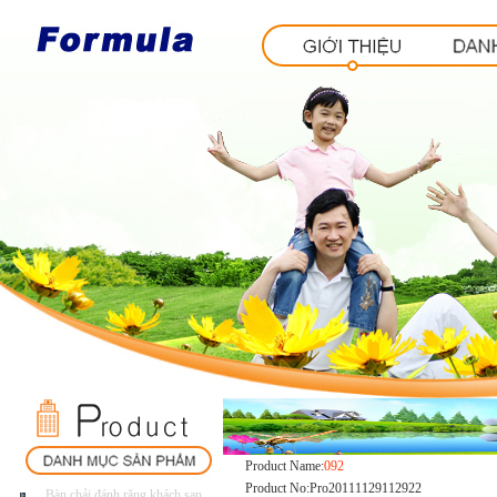
Product Name:
092
Product No:Pro20111129112922
Bàn.chải.đánh.răng.khách.sạn