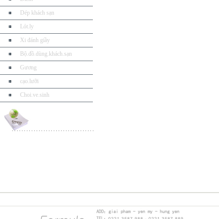
Dép khách sạn
Lót.ly
Xi đánh giầy
Bộ.đồ.dùng.khách.sạn
Gương
cạo.lưỡi
Choi.ve.sinh