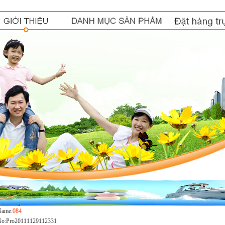
Name:
084
No:Pro20111129112331