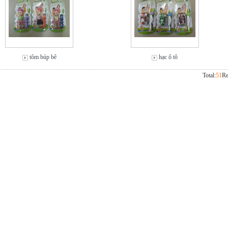
tôm búp bê
hạc ô tô
Total:
51
Re