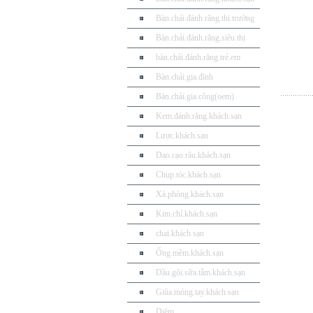
Bàn.chải.đánh.răng.thị.trường
Bàn.chải.đánh.răng.siêu.thị
bàn.chải.đánh.răng.trẻ.em
Bàn.chải.gia.đình
Bàn.chải.gia.công(oem)
Kem.đánh.răng.khách.sạn
Lược.khách.sạn
Dao.cạo.râu.khách.sạn
Chụp.tóc.khách.sạn
Xà.phòng.khách.sạn
Kim.chỉ.khách.sạn
chai.khách.sạn
Ống.mềm.khách.sạn
Dầu.gội.sữa.tắm.khách.sạn
Giũa.móng.tay.khách.sạn
Diêm