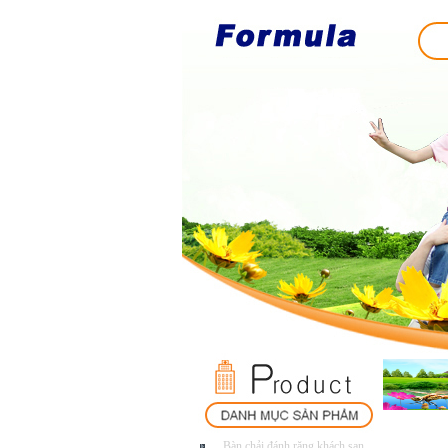
Bàn.chải.đánh.răng.khách.sạn