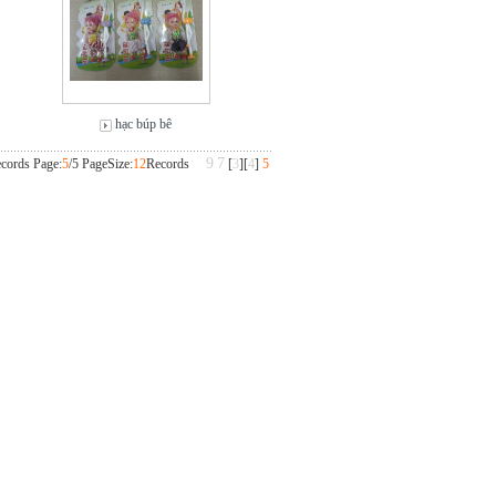
hạc búp bê
9
7
cords Page:
5
/5 PageSize:
12
Records
[
3
][
4
]
5