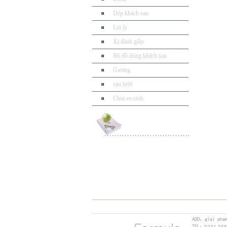
Dép khách sạn
Lót.ly
Xi đánh giầy
Bộ.đồ.dùng.khách.sạn
Gương
cạo.lưỡi
Choi.ve.sinh